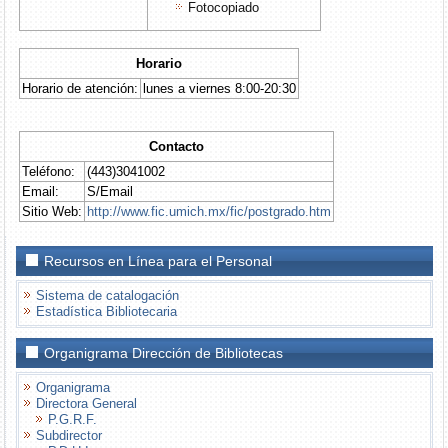
Fotocopiado
Horario
Horario de atención:
lunes a viernes 8:00-20:30
Contacto
Teléfono:
(443)3041002
Email:
S/Email
Sitio Web:
http://www.fic.umich.mx/fic/postgrado.htm
Recursos en Línea para el Personal
Sistema de catalogación
Estadística Bibliotecaria
Organigrama Dirección de Bibliotecas
Organigrama
Directora General
P.G.R.F.
Subdirector