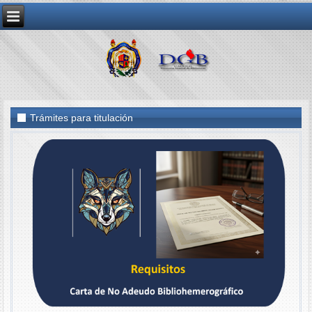
Trámites para titulación