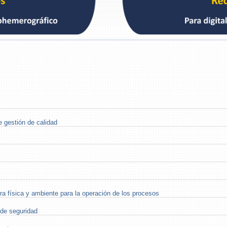
e gestión de calidad
s
ra física y ambiente para la operación de los procesos
de seguridad