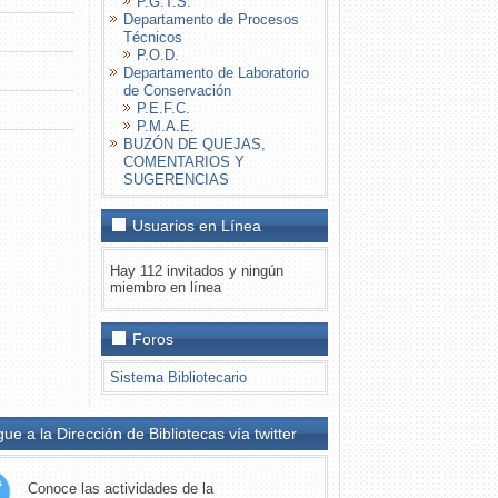
P.G.T.S.
Departamento de Procesos
Técnicos
P.O.D.
Departamento de Laboratorio
de Conservación
P.E.F.C.
P.M.A.E.
BUZÓN DE QUEJAS,
COMENTARIOS Y
SUGERENCIAS
Usuarios en Línea
Hay 112 invitados y ningún
miembro en línea
Foros
Sistema Bibliotecario
Trbet
grandpashabet
1xbetm.info
kayseri
en
casibom
1
betsat
süperbetin
bahis
Fapjunk.com
sfxescort.com
casibom
deneme
1xbet
1
mostbet
bonus
deneme
antalya
bedavabonus.com
https://mvbcasino.com/
Deneme
https://fedsang.org/
ladesbet
bahis
betwild
casino
casibom
casibom
lisanslı
tesbih
deneme
gaziantep
escort
anadolu
bahis
halkalı
Canlı
cratosroyalbet
supertotobet
escort
iyi
xbet
süperbetin
siteleri
bonusu
mobi
xbet
bahigo
veren
bonusu
haber
Bonusu
https://css-
siteleri
pashagaming
siteleri
bahis
bonusu
escort
konya
escort
siteleri
escort
Bahis
betwoon
betist
casino
Mobil
1xbet
siteler
casino
canlı
infos.net/
tipobet
deneme
siteleri
veren
escort
pendik
gue a la Dirección de Bibliotecas vía twitter
avrupa
Canlı
superbet
giriş
siteleri
Uygulama
giriş
bedava
siteleri
casino
hızlıbahis
bonusu
bahis
marmaris
escort
yakası
Bahis
grandpashabet
restbetcdn.com
bonus
bonus
2024
siteleri
veren
siteleri
bayan
escort
Canlı
giriş
veren
deneme
güvenilir
siteler
casino
şişli
Conoce las actividades de la
Bahis
siteler
bonusu
bahis
siteleri