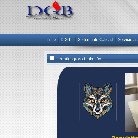
Inicio
D.G.B.
Sistema de Calidad
Servicio a 
Trámites para titulación