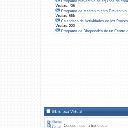
Programa preventivo de equipos de cóm
Visitas: 736
Programa de Mantenimiento Preventivo
Visitas: 685
Calendario de Actividades de los Proce
Visitas: 223
Programa de Diagnóstico de un Centro d
Biblioteca Virtual
Conoce nuestra biblioteca