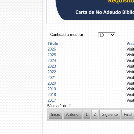
Cantidad a mostrar
Título
Vis
2026
Visi
2025
Visi
2024
Visi
2023
Visi
2022
Visi
2021
Visi
2020
Visi
2019
Visi
2018
Visi
2017
Visi
Página 1 de 2
Inicio
Anterior
1
2
Siguiente
Final