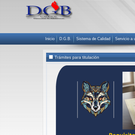
Inicio
D.G.B.
Sistema de Calidad
Servicio a 
Trámites para titulación