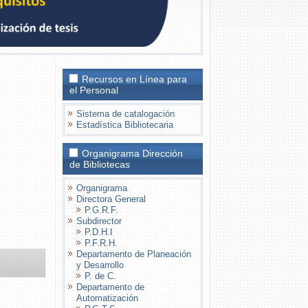
Recursos en Línea para
el Personal
Sistema de catalogación
Estadística Bibliotecaria
Organigrama Dirección
de Bibliotecas
Organigrama
Directora General
P.G.R.F.
Subdirector
P.D.H.I
P.F.R.H.
Departamento de Planeación
y Desarrollo
P. de C.
Departamento de
Automatización