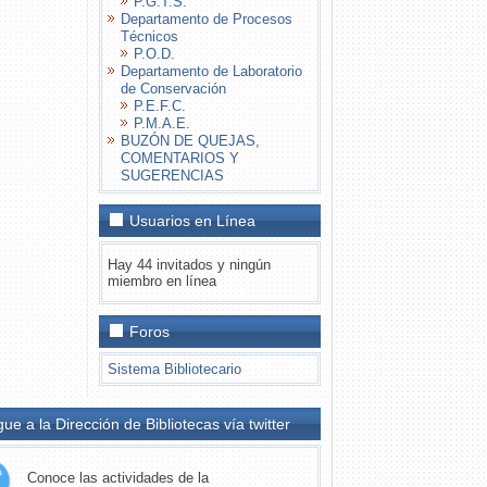
P.G.T.S.
Departamento de Procesos
Técnicos
P.O.D.
Departamento de Laboratorio
de Conservación
P.E.F.C.
P.M.A.E.
BUZÓN DE QUEJAS,
COMENTARIOS Y
SUGERENCIAS
Usuarios en Línea
Hay 44 invitados y ningún
miembro en línea
Foros
Sistema Bibliotecario
Trbet
grandpashabet
1xbetm.info
kayseri
en
casibom
1
betsat
süperbetin
bahis
Fapjunk.com
sfxescort.com
casibom
deneme
1xbet
1
mostbet
bonus
deneme
antalya
bedavabonus.com
https://mvbcasino.com/
Deneme
https://fedsang.org/
ladesbet
bahis
betwild
casino
casibom
casibom
lisanslı
tesbih
deneme
gaziantep
escort
anadolu
bahis
halkalı
Canlı
cratosroyalbet
supertotobet
escort
iyi
xbet
süperbetin
siteleri
bonusu
mobi
xbet
bahigo
veren
bonusu
haber
Bonusu
https://css-
siteleri
pashagaming
siteleri
bahis
bonusu
escort
konya
escort
siteleri
escort
Bahis
betwoon
betist
casino
Mobil
1xbet
siteler
casino
canlı
infos.net/
tipobet
deneme
siteleri
veren
escort
pendik
gue a la Dirección de Bibliotecas vía twitter
avrupa
Canlı
superbet
giriş
siteleri
Uygulama
giriş
bedava
siteleri
casino
hızlıbahis
bonusu
bahis
marmaris
escort
yakası
Bahis
grandpashabet
restbetcdn.com
bonus
bonus
2024
siteleri
veren
siteleri
bayan
escort
Canlı
giriş
veren
deneme
güvenilir
siteler
casino
şişli
Conoce las actividades de la
Bahis
siteler
bonusu
bahis
siteleri