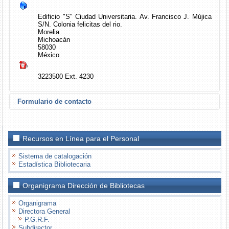
Edificio "S" Ciudad Universitaria. Av. Francisco J. Mújica
S/N. Colonia felicitas del rio.
Morelia
Michoacán
58030
México
3223500 Ext. 4230
Formulario de contacto
Enviar un correo electrónico
*
Campo requerido
Nombre
*
Recursos en Línea para el Personal
Sistema de catalogación
Correo electrónico
*
Estadística Bibliotecaria
Asunto
*
Organigrama Dirección de Bibliotecas
Mensaje
*
Organigrama
Directora General
P.G.R.F.
Subdirector