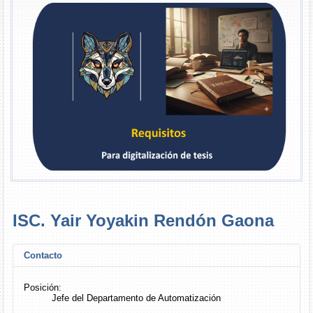
ISC. Yair Yoyakin Rendón Gaona
Contacto
Posición:
Jefe del Departamento de Automatización