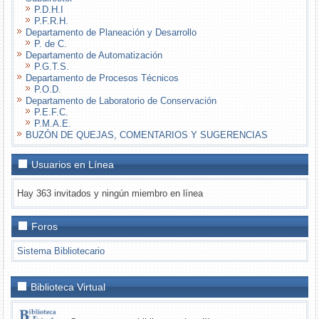
P.D.H.I
P.F.R.H.
Departamento de Planeación y Desarrollo
P. de C.
Departamento de Automatización
P.G.T.S.
Departamento de Procesos Técnicos
Envíeme una copia
(opcional)
P.O.D.
Departamento de Laboratorio de Conservación
P.E.F.C.
Enviar
P.M.A.E.
BUZÓN DE QUEJAS, COMENTARIOS Y SUGERENCIAS
Usuarios en Línea
Hay 363 invitados y ningún miembro en línea
Foros
Sistema Bibliotecario
Trbet
grandpashabet
1xbetm.info
kayseri
en
casibom
1
betsat
süperbetin
bahis
Fapjunk.com
sfxescort.com
casibom
deneme
1xbet
1
mostbet
bonus
deneme
antalya
bedavabonus.com
https://mvbcasino.com/
Deneme
https://fedsang.org/
ladesbet
bahis
betwild
casino
casibom
casibom
lisanslı
tesbih
deneme
gaziantep
escort
anadolu
bahis
halkalı
Canlı
cratosroyalbet
supertotobet
escort
iyi
xbet
süperbetin
siteleri
bonusu
mobi
xbet
bahigo
veren
bonusu
haber
Bonusu
https://css-
siteleri
pashagaming
siteleri
bahis
bonusu
escort
konya
escort
siteleri
escort
Bahis
betwoon
betist
casino
Mobil
1xbet
siteler
casino
canlı
infos.net/
tipobet
deneme
siteleri
veren
escort
pendik
Biblioteca Virtual
avrupa
Canlı
superbet
giriş
siteleri
Uygulama
giriş
bedava
siteleri
casino
hızlıbahis
bonusu
bahis
marmaris
escort
yakası
Bahis
grandpashabet
restbetcdn.com
bonus
bonus
2024
siteleri
veren
siteleri
bayan
escort
Canlı
giriş
veren
deneme
güvenilir
siteler
casino