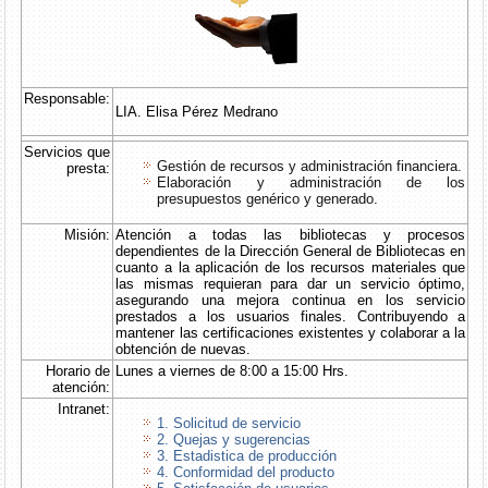
Responsable:
LIA. Elisa Pérez Medrano
Servicios que
Gestión de recursos y administración financiera.
presta:
Elaboración y administración de los
presupuestos genérico y generado.
Misión:
Atención a todas las bibliotecas y procesos
dependientes de la Dirección General de Bibliotecas en
cuanto a la aplicación de los recursos materiales que
las mismas requieran para dar un servicio óptimo,
asegurando una mejora continua en los servicio
prestados a los usuarios finales. Contribuyendo a
mantener las certificaciones existentes y colaborar a la
obtención de nuevas.
Horario de
Lunes a viernes de 8:00 a 15:00 Hrs.
atención:
Intranet:
1. Solicitud de servicio
2. Quejas y sugerencias
3. Estadistica de producción
4. Conformidad del producto