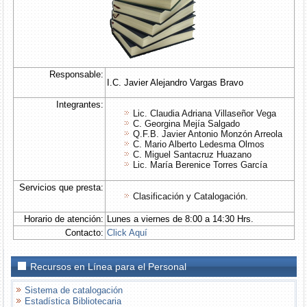
Responsable:
I.C. Javier Alejandro Vargas Bravo
Integrantes:
Lic. Claudia Adriana Villaseñor Vega
C. Georgina Mejía Salgado
Q.F.B. Javier Antonio Monzón Arreola
C. Mario Alberto Ledesma Olmos
C. Miguel Santacruz Huazano
Lic. María Berenice Torres García
Servicios que presta:
Clasificación y Catalogación.
Horario de atención:
Lunes a viernes de 8:00 a 14:30 Hrs.
Contacto:
Click Aquí
Recursos en Línea para el Personal
Sistema de catalogación
Estadística Bibliotecaria