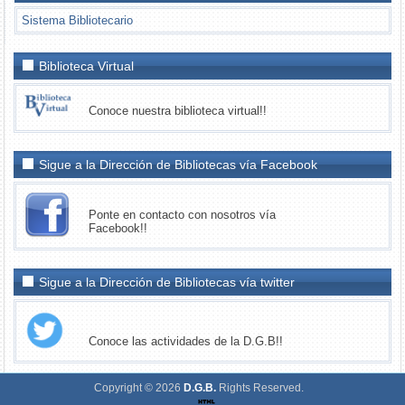
Sistema Bibliotecario
Trbet
grandpashabet
1xbetm.info
kayseri
en
casibom
1
betsat
süperbetin
bahis
Fapjunk.com
sfxescort.com
casibom
deneme
1xbet
1
mostbet
bonus
deneme
antalya
bedavabonus.com
https://mvbcasino.com/
Deneme
https://fedsang.org/
ladesbet
bahis
betwild
casino
casibom
casibom
lisanslı
tesbih
deneme
gaziantep
escort
anadolu
bahis
halkalı
Canlı
cratosroyalbet
supertotobet
escort
iyi
xbet
süperbetin
siteleri
bonusu
mobi
xbet
bahigo
veren
bonusu
haber
Bonusu
https://css-
siteleri
pashagaming
siteleri
bahis
bonusu
escort
konya
escort
siteleri
escort
Bahis
betwoon
betist
casino
Mobil
1xbet
siteler
casino
canlı
infos.net/
tipobet
deneme
siteleri
veren
escort
pendik
Biblioteca Virtual
avrupa
Canlı
superbet
giriş
siteleri
Uygulama
giriş
bedava
siteleri
casino
hızlıbahis
bonusu
bahis
marmaris
escort
yakası
Bahis
grandpashabet
restbetcdn.com
bonus
bonus
2024
siteleri
veren
siteleri
bayan
escort
Canlı
giriş
veren
deneme
güvenilir
siteler
casino
şişli
Conoce nuestra biblioteca virtual!!
Bahis
siteler
bonusu
bahis
siteleri
escort
Canlı
aviator
veren
slot
deneme
avcılar
Bahis
sweet
siteler
oyunları
bonusu
escort
bonanza
deneme
veren
esenyurt
Sigue a la Dirección de Bibliotecas vía Facebook
bonusu
siteler
escort
veren
beylikdüzü
siteler
escort
1xbet
Ponte en contacto con nosotros vía
beylikdüzü
casino
Facebook!!
escort
siteleri
beylikdüzü
süperbetin
escort
superbetin
avcılar
giriş
Sigue a la Dirección de Bibliotecas vía twitter
escort
esenyurt
escort
ataköy
escort
Conoce las actividades de la D.G.B!!
istanbul
escort
Copyright © 2026
D.G.B.
Rights Reserved.