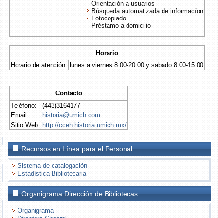
Orientación a usuarios
Búsqueda automatizada de informacíon
Fotocopiado
Préstamo a domicilio
Horario
Horario de atención:
lunes a viernes 8:00-20:00 y sabado 8:00-15:00
Contacto
Teléfono:
(443)3164177
Email:
historia@umich.com
Sitio Web:
http://cceh.historia.umich.mx/
Recursos en Línea para el Personal
Sistema de catalogación
Estadística Bibliotecaria
Organigrama Dirección de Bibliotecas
Organigrama