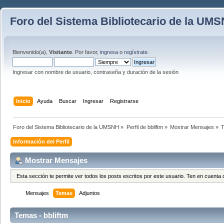
Foro del Sistema Bibliotecario de la UM
Bienvenido(a),
Visitante
. Por favor,
ingresa
o
regístrate
.
Ingresar con nombre de usuario, contraseña y duración de la sesión
Inicio
Ayuda
Buscar
Ingresar
Registrarse
Foro del Sistema Bibliotecario de la UMSNH
»
Perfil de bbliftm
»
Mostrar Mensajes
»
Información del Perfil
Mostrar Mensajes
Esta sección te permite ver todos los posts escritos por este usuario. Ten en cuent
Mensajes
Temas
Adjuntos
Temas - bbliftm