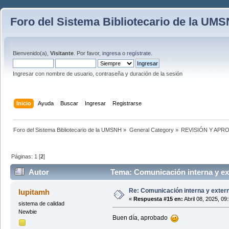
Foro del Sistema Bibliotecario de la UM
Bienvenido(a),
Visitante
. Por favor,
ingresa
o
regístrate
.
Ingresar con nombre de usuario, contraseña y duración de la sesión
Inicio
Ayuda
Buscar
Ingresar
Registrarse
Foro del Sistema Bibliotecario de la UMSNH
»
General Category
»
REVISIÓN Y AP
Páginas:
1
[
2
]
Autor
Tema: Comunicación interna y ex
Re: Comunicación interna y exter
lupitamh
«
Respuesta #15 en:
Abril 08, 2025, 09
sistema de calidad
Newbie
Buen día, aprobado