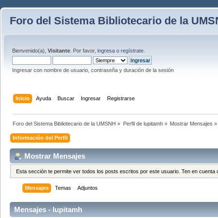
Foro del Sistema Bibliotecario de la UM
Bienvenido(a),
Visitante
. Por favor,
ingresa
o
regístrate
.
Ingresar con nombre de usuario, contraseña y duración de la sesión
Inicio
Ayuda
Buscar
Ingresar
Registrarse
Foro del Sistema Bibliotecario de la UMSNH
»
Perfil de lupitamh
»
Mostrar Mensajes
»
Información del Perfil
Mostrar Mensajes
Esta sección te permite ver todos los posts escritos por este usuario. Ten en cuent
Mensajes
Temas
Adjuntos
Mensajes - lupitamh