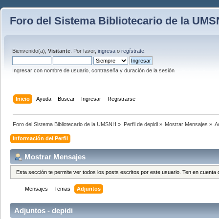
Foro del Sistema Bibliotecario de la UM
Bienvenido(a),
Visitante
. Por favor,
ingresa
o
regístrate
.
Ingresar con nombre de usuario, contraseña y duración de la sesión
Inicio
Ayuda
Buscar
Ingresar
Registrarse
Foro del Sistema Bibliotecario de la UMSNH
»
Perfil de depidi
»
Mostrar Mensajes
»
A
Información del Perfil
Mostrar Mensajes
Esta sección te permite ver todos los posts escritos por este usuario. Ten en cuent
Mensajes
Temas
Adjuntos
Adjuntos - depidi